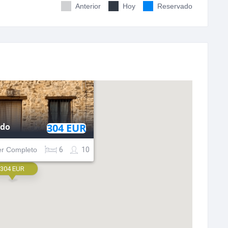
Anterior
Hoy
Reservado
ado
304 EUR
ler Completo
6
10
304 EUR