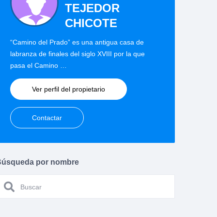
TEJEDOR
CHICOTE
“Camino del Prado” es una antigua casa de
labranza de finales del siglo XVIII por la que
pasa el Camino …
Ver perfil del propietario
Contactar
Búsqueda por nombre