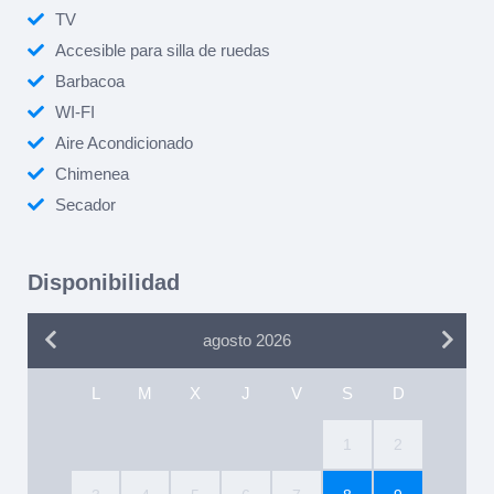
TV
Accesible para silla de ruedas
Barbacoa
WI-FI
Aire Acondicionado
Chimenea
Secador
Disponibilidad
agosto 2026
L
M
X
J
V
S
D
1
2