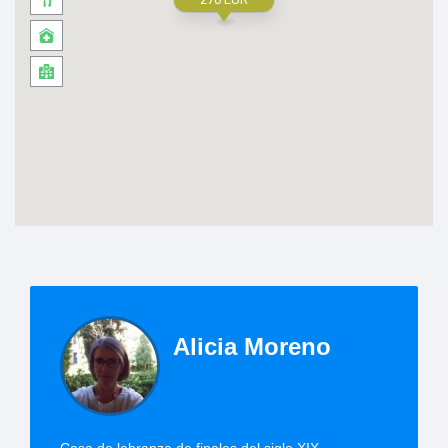
Alicia Moreno
Casa de labranza de finales del siglo XIX