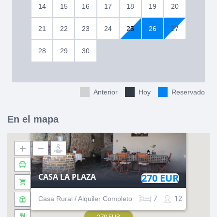
14
15
16
17
18
19
20
21
22
23
24
25
26
27
28
29
30
Anterior
Hoy
Reservado
En el mapa
CASA LA PLAZA
270 EUR
Casa Rural / Alquiler Completo
7
12
270 EUR