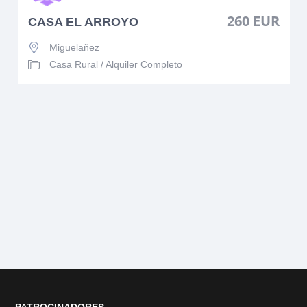
260 EUR
CASA EL ARROYO
Miguelañez
Casa Rural
/
Alquiler Completo